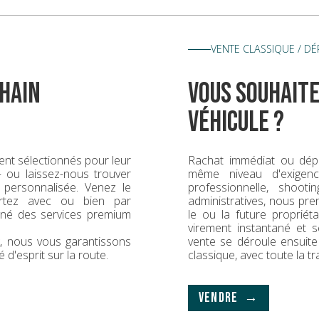
VENTE CLASSIQUE / D
hain
vous souhaite
véhicule ?
nt sélectionnés pour leur
Rachat immédiat ou dép
 — ou laissez-nous trouver
même niveau d'exigence
 personnalisée. Venez le
professionnelle, shoot
rtez avec ou bien par
administratives, nous pr
gné des services premium
le ou la future propriét
virement instantané et s
ck, nous vous garantissons
vente se déroule ensuit
é d'esprit sur la route.
classique, avec toute la t
VENDRE →