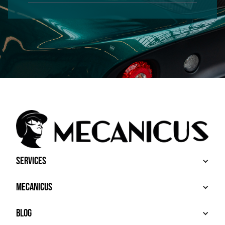
Services
BUY
Mecanicus
SELL
RECHERCHE
ABOUT
Blog
ADDITIONAL SERVICES
HOUSE MECANICUS