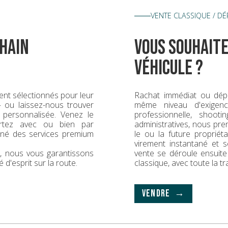
VENTE CLASSIQUE / D
hain
vous souhaite
véhicule ?
nt sélectionnés pour leur
Rachat immédiat ou dép
 — ou laissez-nous trouver
même niveau d'exigence
 personnalisée. Venez le
professionnelle, shoot
rtez avec ou bien par
administratives, nous pr
gné des services premium
le ou la future propriét
virement instantané et s
ck, nous vous garantissons
vente se déroule ensuit
é d'esprit sur la route.
classique, avec toute la t
VENDRE →