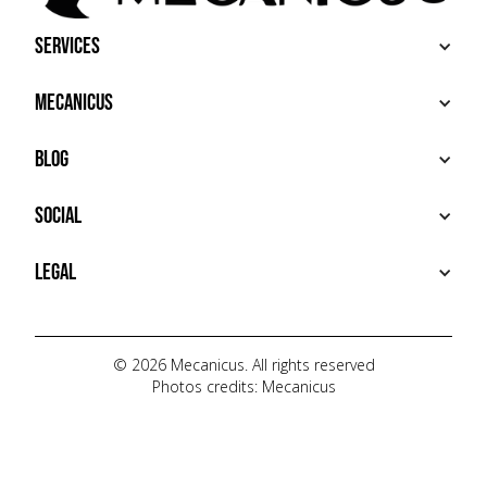
Services
BUY
Mecanicus
SELL
RECHERCHE
ABOUT
Blog
ADDITIONAL SERVICES
HOUSE MECANICUS
FAQ
NEWS
Social
CONTACT
VIDÉOS
AUTOPÉDIA
INSTAGRAM
Legal
TIKTOK
FACEBOOK
TERMS OF USE
YOUTUBE
PRIVACY POLICY
© 2026 Mecanicus. All rights reserved
Photos credits: Mecanicus