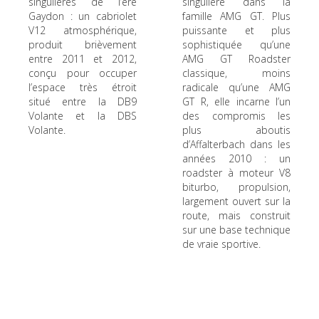
singulières de l’ère
singulière dans la
Gaydon : un cabriolet
famille AMG GT. Plus
V12 atmosphérique,
puissante et plus
produit brièvement
sophistiquée qu’une
entre 2011 et 2012,
AMG GT Roadster
conçu pour occuper
classique, moins
l’espace très étroit
radicale qu’une AMG
situé entre la DB9
GT R, elle incarne l’un
Volante et la DBS
des compromis les
Volante.
plus aboutis
d’Affalterbach dans les
années 2010 : un
roadster à moteur V8
biturbo, propulsion,
largement ouvert sur la
route, mais construit
sur une base technique
de vraie sportive.