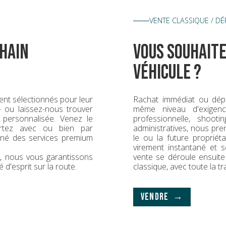
VENTE CLASSIQUE / D
hain
vous souhaite
véhicule ?
nt sélectionnés pour leur
Rachat immédiat ou dép
 — ou laissez-nous trouver
même niveau d'exigence
 personnalisée. Venez le
professionnelle, shoot
rtez avec ou bien par
administratives, nous pr
gné des services premium
le ou la future propriét
virement instantané et s
ck, nous vous garantissons
vente se déroule ensuit
é d'esprit sur la route.
classique, avec toute la t
VENDRE →