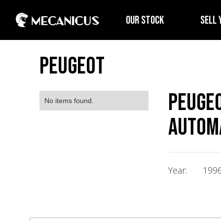
OUR STOCK
SELL 
Peugeot
Peugeo
No items found.
Autom
Year:
199