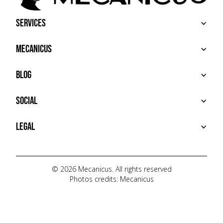
Services
BUY
Mecanicus
SELL
RECHERCHE
ABOUT
Blog
ADDITIONAL SERVICES
HOUSE MECANICUS
FAQ
NEWS
Social
CONTACT
VIDÉOS
AUTOPÉDIA
INSTAGRAM
Legal
TIKTOK
FACEBOOK
TERMS OF USE
YOUTUBE
PRIVACY POLICY
© 2026 Mecanicus. All rights reserved
Photos credits: Mecanicus