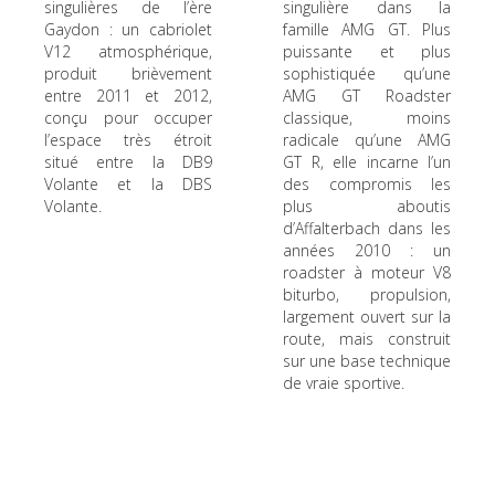
singulières de l’ère
singulière dans la
Gaydon : un cabriolet
famille AMG GT. Plus
V12 atmosphérique,
puissante et plus
produit brièvement
sophistiquée qu’une
entre 2011 et 2012,
AMG GT Roadster
conçu pour occuper
classique, moins
l’espace très étroit
radicale qu’une AMG
situé entre la DB9
GT R, elle incarne l’un
Volante et la DBS
des compromis les
Volante.
plus aboutis
d’Affalterbach dans les
années 2010 : un
roadster à moteur V8
biturbo, propulsion,
largement ouvert sur la
route, mais construit
sur une base technique
de vraie sportive.