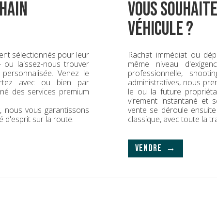
hain
vous souhaite
véhicule ?
nt sélectionnés pour leur
Rachat immédiat ou dép
 — ou laissez-nous trouver
même niveau d'exigence
 personnalisée. Venez le
professionnelle, shoot
rtez avec ou bien par
administratives, nous pr
gné des services premium
le ou la future propriét
virement instantané et s
ck, nous vous garantissons
vente se déroule ensuit
é d'esprit sur la route.
classique, avec toute la t
VENDRE →