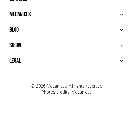
BUY
Mecanicus
SELL
RECHERCHE
ABOUT
Blog
ADDITIONAL SERVICES
HOUSE MECANICUS
FAQ
NEWS
Social
CONTACT
VIDÉOS
AUTOPÉDIA
INSTAGRAM
Legal
TIKTOK
FACEBOOK
TERMS OF USE
YOUTUBE
PRIVACY POLICY
© 2026 Mecanicus. All rights reserved
Photos credits: Mecanicus