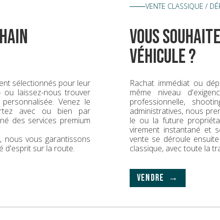
VENTE CLASSIQUE / D
hain
vous souhaite
véhicule ?
nt sélectionnés pour leur
Rachat immédiat ou dép
 — ou laissez-nous trouver
même niveau d'exigence
 personnalisée. Venez le
professionnelle, shoot
rtez avec ou bien par
administratives, nous pr
gné des services premium
le ou la future propriét
virement instantané et s
ck, nous vous garantissons
vente se déroule ensuit
é d'esprit sur la route.
classique, avec toute la t
VENDRE →