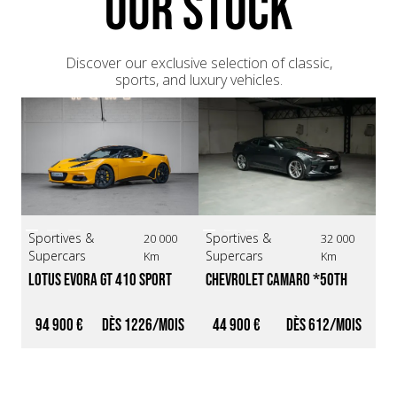
OUR STOCK
Discover our exclusive selection of classic,
sports, and luxury vehicles.
Sportives &
Sportives &
Sp
20 000
32 000
Supercars
Supercars
Su
Km
Km
Lotus Evora GT 410 Sport 
Chevrolet Camaro *50th 
Fe
*Origin France/Exclusive 
Anniversary*
Paint*
94 900 €
1226
44 900 €
612
1