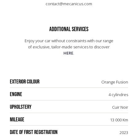
contact@mecanicus.com
des finitions haut de gamme et un système
d'infodivertissement moderne. L'A110 GT 2023,
avec sa conduite précise et son allure
intemporelle, perpétue la tradition Alpine tout en
ADDITIONAL SERVICES
s'adaptant aux exigences contemporaines. Un
véritable hommage à l'art de vivre automobile.
Enjoy your car without constraints with our range
of exclusive, tailor-made services to discover
HERE
.
EXTERIOR COLOUR
Orange Fusion
ENGINE
4 cylindres
UPHOLSTERY
Cuir Noir
MILEAGE
13 000 Km
DATE OF FIRST REGISTRATION
2023