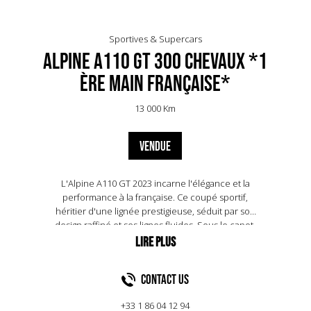
Sportives & Supercars
Alpine A110 GT 300 chevaux *1
ère main française*
13 000 Km
VENDUE
L'Alpine A110 GT 2023 incarne l'élégance et la
performance à la française. Ce coupé sportif,
héritier d'une lignée prestigieuse, séduit par son
design raffiné et ses lignes fluides. Sous le capot,
un moteur 1,8 litre turbo délivre 300 chevaux,
propulsant la voiture de 0 à 100 km/h en
seulement 4,2 secondes. La légèreté de son
Contact US
châssis en aluminium, pesant à peine 1 100 kg,
assure une agilité remarquable sur route.
+33 1 86 04 12 94
L'intérieur, alliant confort et technologie, propose