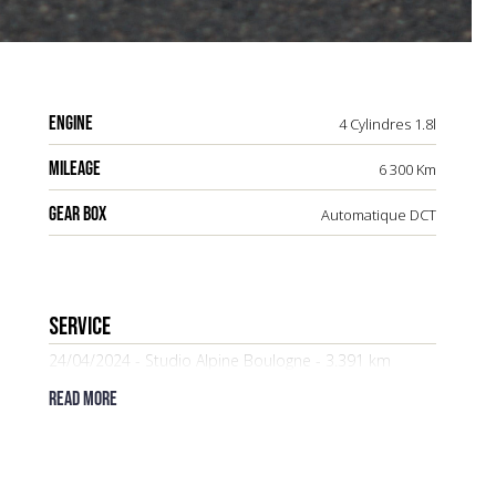
ENGINE
4 Cylindres 1.8l
MILEAGE
6 300 Km
GEAR BOX
Automatique DCT
Service
24/04/2024 - Studio Alpine Boulogne - 3.391 km
Read more