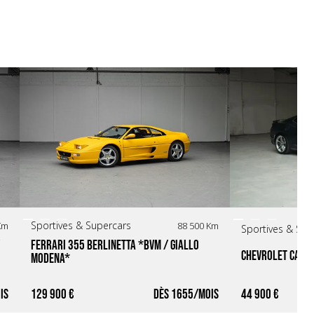
Sportives & Supercars
Km
88 500 Km
Sportives & Sup
Ferrari 355 Berlinetta *BVM / Giallo 
Chevrolet Cama
Modena* 
129 900 €
1655
44 900 €