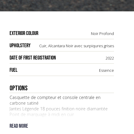
EXTERIOR COLOUR
Noir Profond
UPHOLSTERY
Cuir, Alcantara Noir avec surpiqures grises
DATE OF FIRST REGISTRATION
2022
FUEL
Essence
OPTIONS
Casquette de compteur et console centrale en
carbone satiné
Jantes Légende 18 pouces finition noire diamantée
Point de marquage à midi en cuir
Sièges bacquets Sabelt en cuir noir et alcantara
Système Audio Focal
Read more
Drapeaux français sur montants de lunette AR