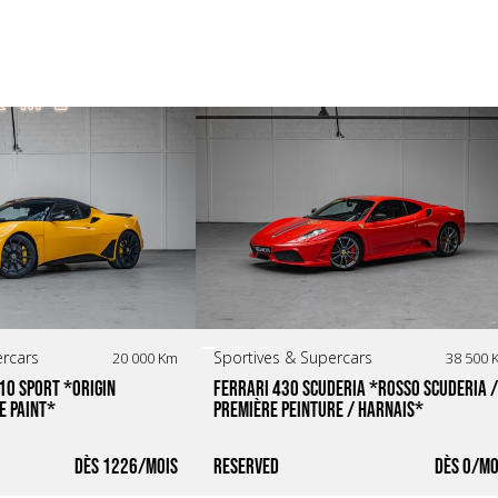
ercars
Sportives & Supercars
20 000 Km
38 500 
10 Sport *Origin 
Ferrari 430 Scuderia *Rosso Scuderia / 
e Paint*
Première peinture / Harnais*
1226
Reserved
0