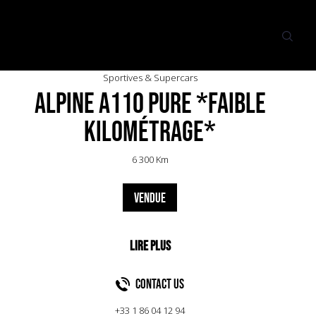
Sportives & Supercars
Alpine A110 Pure *Faible
kilométrage*
6 300 Km
VENDUE
Contact US
+33 1 86 04 12 94