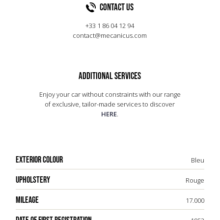
remporta sa classe aux 24 Heures du Mans,
Contact US
incorporer le six cylindres 2.6 litres conçut par
termina 5ème et 6ème au classement général.
William Watson et Walter Owen Bentley au châssis
+33 1 86 04 12 94
maison, une poignée d’autos fut construite avec
contact@mecanicus.com
les 2.0 litres - surnommées DB1.
ADDITIONAL SERVICES
Enjoy your car without constraints with our range
of exclusive, tailor-made services to discover
HERE
.
EXTERIOR COLOUR
Bleu
UPHOLSTERY
Rouge
MILEAGE
17.000