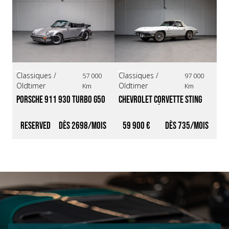
Classiques /
Classiques /
Cl
57 000
97 000
Oldtimer
Oldtimer
Ol
Km
Km
Porsche 911 930 Turbo G50 
Chevrolet Corvette Sting 
Po
Cabriolet *Origine France / 
Ray *1964 Série 0800*
Ca
Restauration complète*
me
Reserved
2698
59 900 €
735
6
li