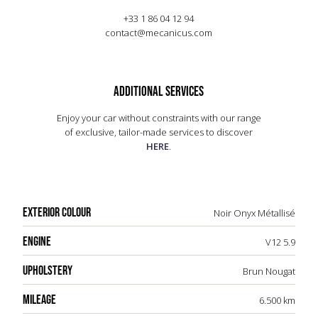
des lignes fluides et une calandre distinctive,
+33 1 86 04 12 94
incarne le luxe et la performance. L'intérieur,
contact@mecanicus.com
raffiné et artisanal, offre un confort exceptionnel.
La V12 Vantage reste un symbole de l'ingénierie
Aston Martin, alliant tradition et innovation, et
continue d'être prisée par les collectionneurs et
ADDITIONAL SERVICES
amateurs de voitures de sport.
Enjoy your car without constraints with our range
of exclusive, tailor-made services to discover
HERE
.
EXTERIOR COLOUR
Noir Onyx Métallisé
ENGINE
V12 5.9
UPHOLSTERY
Brun Nougat
MILEAGE
6.500 km