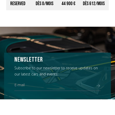
peinture / Harnais*
Reserved
0
44 900 €
612
1
Kit non-fumeur (AT00)
Capteur de pression des pneus + support (TM03 / TPS1)
Ceintures de sécurité couleur Flint (SB02)
Rappel de ceinture de sécurité – ROW (SFRO)
NEWSLETTER
Subscribe to our newsletter to receive updates on
our latest cars and events: