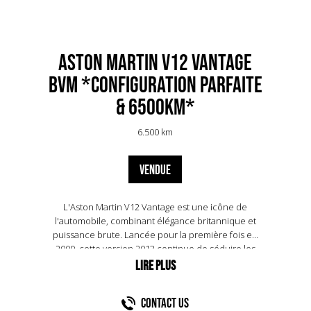
Aston Martin V12 Vantage
BVM *Configuration parfaite
& 6500km*
6.500 km
VENDUE
L'Aston Martin V12 Vantage est une icône de
l'automobile, combinant élégance britannique et
puissance brute. Lancée pour la première fois en
2009, cette version 2013 continue de séduire les
passionnés avec son moteur V12 de 6,0 litres,
délivrant 517 chevaux. Elle atteint 100 km/h en
seulement 4,1 secondes, avec une vitesse de
Contact US
pointe de 330 km/h. Son design intemporel, avec