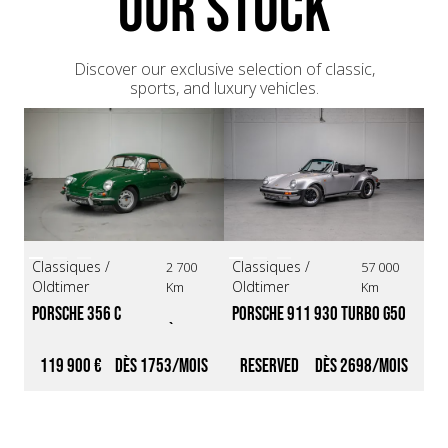
OUR STOCK
Discover our exclusive selection of classic,
sports, and luxury vehicles.
Classiques /
Classiques /
Sp
2 700
57 000
Oldtimer
Oldtimer
Su
Km
Km
Porsche 356 C 
Porsche 911 930 Turbo G50 
Lo
*Restauration complète, 
Cabriolet *Origine France / 
*O
Historique limpide*
Restauration complète*
Pa
119 900 €
1753
Reserved
2698
9