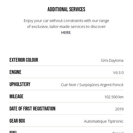
avancées, comme le système MMI Navigation Plus.
Avec une accélération de 0 à 100 km/h en 6,3
ADDITIONAL SERVICES
secondes, le Q7 50 TDI S Line offre une
expérience de conduite raffinée et dynamique,
Enjoy your car without constraints with our range
idéale pour les amateurs de véhicules premium.
of exclusive, tailor-made services to discover
HERE
.
EXTERIOR COLOUR
Gris Daytona
ENGINE
V6 3.0
UPHOLSTERY
Cuir Noir / Surpiqûres Argent Foncé
MILEAGE
102.500 km
DATE OF FIRST REGISTRATION
2019
GEAR BOX
Automatique Tiptronic