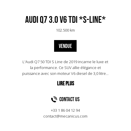
Audi Q7 3.0 V6 TDI *S-LINE*
102.500 km
VENDUE
L'Audi Q7 50 TDI S Line de 2019 incarne le luxe et
la performance. Ce SUV allie élégance et
puissance avec son moteur V6 diesel de 3,0 litres,
délivrant 286 chevaux et un couple
impressionnant de 600 Nm. Sa transmission
intégrale quattro assure une adhérence optimale,
tandis que la boîte automatique à 8 rapports
Contact US
garantit une conduite fluide. Le design extérieur
se distingue par des lignes dynamiques et une
+33 1 86 04 12 94
calandre imposante, typiques de la gamme S Line.
contact@mecanicus.com
À l'intérieur, le confort est au rendez-vous avec
des matériaux haut de gamme et des technologies