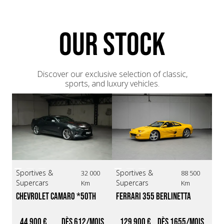
OUR STOCK
Discover our exclusive selection of classic,
sports, and luxury vehicles.
Sportives &
Sportives &
Sp
32 000
88 500
Supercars
Supercars
Su
Km
Km
Chevrolet Camaro *50th 
Ferrari 355 Berlinetta 
Fe
Anniversary*
*BVM / Giallo Modena* 
*R
pe
44 900 €
612
129 900 €
1655
R