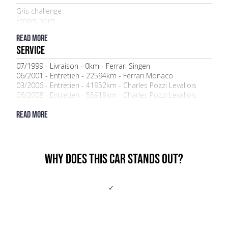
Gris challenge
Étriers noirs
Read more
Service
07/1999 - Livraison - 0km - Ferrari Singen
06/2001 - Entretien - 22594km - Ferrari Monaco
03/2006 - Entretien - 41952km - Charles Pozzi Levallois
06/2008 - Entretien - 55915km - Charles Pozzi Levallois
07/2010 - Entretien - 62597km - Fiorano racing (Spécialiste)
12/2014 - Entretien + bougies - 74997km - Fiorano racing
Read more
(Spécialiste)
07/2017 - Entretien - 79675km - Fiorano racing (Spécialiste)
03/2019 - Entretien - 83952km - Fiorano racing (Spécialiste)
12/2021 - Entretien - 86684km - Fiorano racing (Spécialiste)
Why DOES THIS car stands out?
01/2023 - Entretien + Distribution - 86638km - Fiorano
Racing (spécialiste)
10/2024 - Entretien - 96800km - RS Garage (Spécialiste)
01/2026 - Entretien - 100100km - RS Garage (Spécialiste