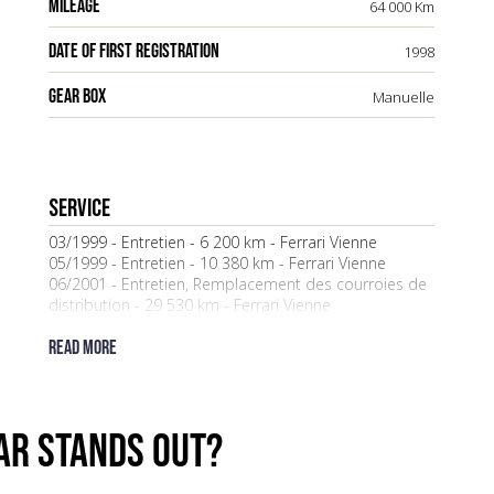
MILEAGE
64 000 Km
DATE OF FIRST REGISTRATION
1998
GEAR BOX
Manuelle
Service
03/1999 - Entretien - 6 200 km - Ferrari Vienne
05/1999 - Entretien - 10 380 km - Ferrari Vienne
06/2001 - Entretien, Remplacement des courroies de
distribution - 29 530 km - Ferrari Vienne
05/2002 - Entretien - 33 743 km - Ferrari Vienne
09/2003 - Entretien, Remplacement des courroies de
Read more
distribution - 38 565 km - Ferrari Wels
07/2005 - Entretien, Remplacement des courroies de
distribution - 42 800 km - Modena Motorsport
Parndorf
ar stands out?
10/2009 - Entretien, Remplacement des courroies de
distribution - 52 197 km - Modena Motorsport
Parndorf