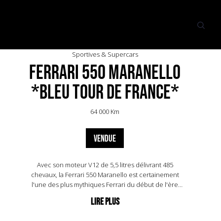
Sportives & Supercars
Ferrari 550 Maranello
*Bleu Tour de France*
64 000 Km
VENDUE
Avec son moteur V12 de 5,5 litres délivrant 485
chevaux, la Ferrari 550 Maranello est certainement
l'une des plus mythiques Ferrari du début de l'ère
moderne. Ferrari avait à l'époque travaillé sur
l'équilibre des masses de cette voiture pour la
rendre plus maniable que ses prédécesseurs. Elle