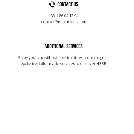
est la dernière à bénéficier de la mythique boîte en H
Contact US
de série. Retrouvez plus d'informations sur cet
exemplaire ci-dessous.
+33 1 86 04 12 94
contact@mecanicus.com
ADDITIONAL SERVICES
Enjoy your car without constraints with our range of
exclusive, tailor-made services to discover
HERE
.