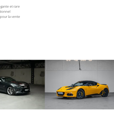
08/2014 - Entretien - 56 178 km - Kfz-Engelmann
égante et rare
GmbH
tionnel
07/2018 - Entretien - 58 852 km - Scuderia Gohm
e pour la vente
GmbH
06/2021 - Entretien, Remplacement des courroies de
distribution - 60 692 km - Keusch GmbH Maserati
Vienne
06/2022 - Entretien - 61 081 km - Ferrari Vienne
08/2023 - Entretien - 61 189 km - Ferrari Vienne