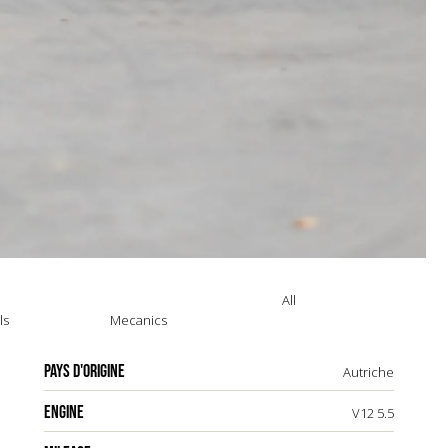
All
ls
Mecanics
PAYS D'ORIGINE
Autriche
ENGINE
V12 5.5