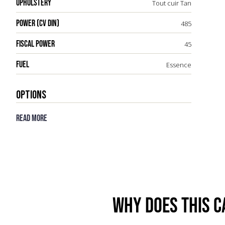
UPHOLSTERY
Tout cuir Tan
POWER (CV DIN)
485
FISCAL POWER
45
FUEL
Essence
OPTIONS
Read more
Why DOES THIS c