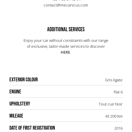
aérodynamiques, avec des éléments distinctifs
contact@mecanicus.com
comme les jantes de 20 pouces et les phares LED.
À l'intérieur, le luxe est omniprésent avec des
matériaux haut de gamme et une technologie
avancée. Cette Porsche incarne l'équilibre parfait
ADDITIONAL SERVICES
entre puissance brute et raffinement, faisant
d'elle un modèle recherché par les passionnés
Enjoy your car without constraints with our range
d'automobiles.
of exclusive, tailor-made services to discover
HERE
.
EXTERIOR COLOUR
Gris Agate
ENGINE
Flat 6
UPHOLSTERY
Tout cuir Noir
MILEAGE
43 200 Km
DATE OF FIRST REGISTRATION
2016