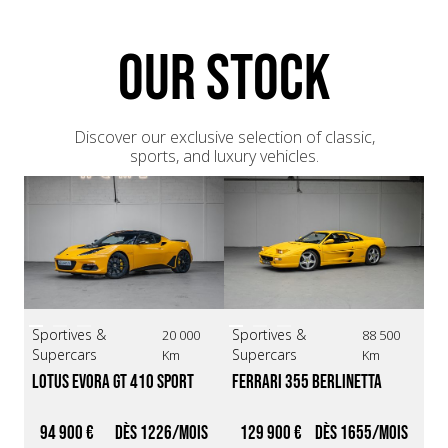
PASM - Porsche Adaptative Suspension Management
PDLS plus - Porsche dynamic led system
OUR STOCK
Pack Sport Chrono
Sièges sport plus réglables électriquement, sur 18
positions
Roues arrières directrices
Rétroviseurs Sportdesign
Discover our exclusive selection of classic,
Cuir étendu sur le tableau de bord
sports, and luxury vehicles.
Ciel de toit en alcantara
Sportives &
Sportives &
Sp
20 000
88 500
Supercars
Supercars
Su
Km
Km
Lotus Evora GT 410 Sport 
Ferrari 355 Berlinetta 
Ch
*Origin France/Exclusive 
*BVM / Giallo Modena* 
An
Paint*
94 900 €
1226
129 900 €
1655
4