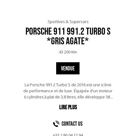
Sportives & Supercars
Porsche 911 991.2 Turbo S
*Gris Agate*
43 200 Km
VENDUE
La Porsche 991.2 Turbo S de 2016 est une icône
de performance et de luxe. Équipée d'un moteur
6 cylindres à plat de 3,8 litres, elle développe 580
chevaux, propulsant la voiture de 0 à 100 km/h en
seulement 2,9 secondes. Ce modèle se distingue
par son système de traction intégrale et sa boîte
de vitesses PDK à 7 rapports, offrant une conduite
Contact US
dynamique et précise. Esthétiquement, la 991.2
Turbo S arbore des lignes élégantes et
+33 1 86 04 12 94