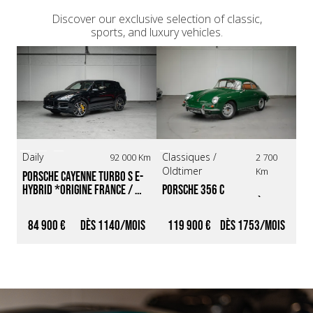
Discover our exclusive selection of classic,
sports, and luxury vehicles.
Classiques /
Sp
Daily
2 700
92 000 Km
Oldtimer
Su
Km
Porsche Cayenne Turbo S E-
Porsche 356 C 
Fe
Hybrid *Origine France / 
*Restauration complète, 
*R
Entretien 100% Porsche / 
Historique limpide*
pe
Intérieur Cuir Club*
84 900 €
1140
119 900 €
1753
R