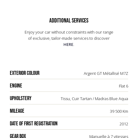
une technologie avancée, assure un confort
optimal. La 991.1 Carrera S reste une icône
intemporelle, alliant tradition et innovation.
ADDITIONAL SERVICES
Enjoy your car without constraints with our range
of exclusive, tailor-made services to discover
HERE
.
EXTERIOR COLOUR
Argent GT Métallisé M7Z
ENGINE
Flat 6
UPHOLSTERY
Tissu, Cuir Tartan / Madras Blue Aqua
MILEAGE
39 500 Km
DATE OF FIRST REGISTRATION
2012
GEAR BOX
Manuelle à 7 vitesses