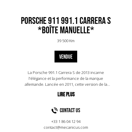
Porsche 911 991.1 Carrera S
*Boîte Manuelle*
39 500 Km
VENDUE
La Porsche 991.1 Carrera S de 2013 incarne
l'élégance et la performance de la marque
allemande. Lancée en 2011, cette version de la
911 a marqué une évolution significative avec son
châssis allégé et ses lignes plus aérodynamiques.
Sous le capot, un moteur flat-six de 3,8 litres
délivre 400 chevaux, permettant une accélération
Contact US
de 0 à 100 km/h en seulement 4,3 secondes. La
vitesse maximale atteint 302 km/h, offrant des
+33 1 86 04 12 94
sensations fortes sur route et circuit. L'intérieur
contact@mecanicus.com
luxueux, avec des matériaux haut de gamme et