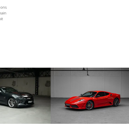
tions
ain
it