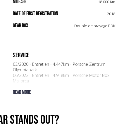
MILEAGE
18 000 Km
DATE OF FIRST REGISTRATION
2018
GEAR BOX
Double embrayage PDK
Service
03/2020 - Entretien - 4.447km - Porsche Zentrum
Olympiapark
06/2022 - Entretien - 4.918km - Porsche Motor Box
Mallorca
09/2024 - Entretien - 12.494km - Porsche Zentrum
Berlin-Potsdam
Read more
ar stands out?