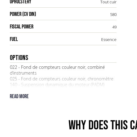
UPHOLSTERY
Tout cuir
POWER (CV DIN)
580
FISCAL POWER
49
FUEL
Essence
OPTIONS
022 - Fond de compteurs couleur noir, combiné
d’instruments
025 - Fond de compteurs couleur noir, chronomètre
140 - Suspension dynamique du moteur (PADM)
153 - Radiateur central
170 - Pack acoustique RdM
Read more
176 - Echappement sport
211 - Porte-plaque immatriculation version 3 (limite
d’intérêt mais identifiable)
221 - PTV Plus, différentiel arrière régulé
Why DOES THIS c
250 - Boîte de vitesses PDK (double embrayage)
261 - Rétroviseur à rabattement électrique, anti-
éblouissement, avec mémoire