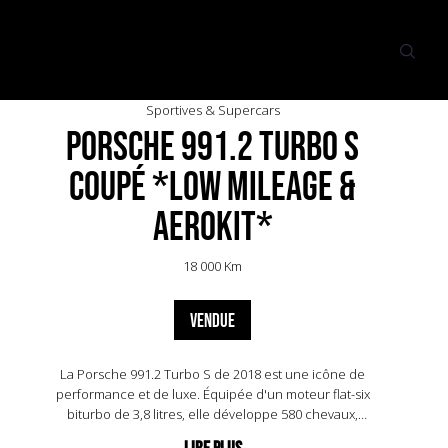
Sportives & Supercars
Porsche 991.2 Turbo S
Coupé *Low mileage &
Aerokit*
18 000 Km
VENDUE
La Porsche 991.2 Turbo S de 2018 est une icône de
performance et de luxe. Équipée d'un moteur flat-six
biturbo de 3,8 litres, elle développe 580 chevaux,
propulsant la voiture de 0 à 100 km/h en seulement