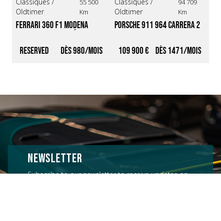
Classiques /
Classiques /
Cl
55 500
94 709
Oldtimer
Oldtimer
Ol
Km
Km
Ferrari 360 F1 Modena 
Porsche 911 964 Carrera 2 
Po
*Gris Argento/Intérieur 
BVM *Origine France / 
Ca
Cartier*
Autobloquant*
me
Reserved
980
109 900 €
1471
6
li
NEWSLETTER
Subscribe to our newsletter to receive updates on
our latest cars and events: