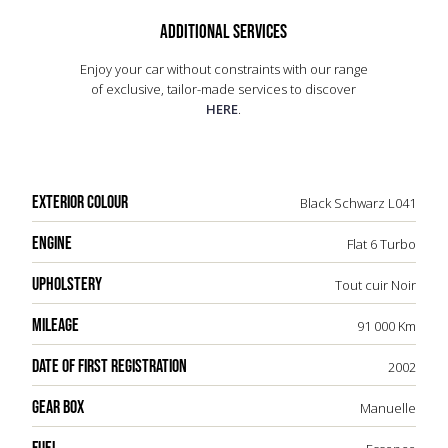
2002, elle représentait le summum de la
technologie et du design Porsche, alliant
ADDITIONAL SERVICES
performance brute et élégance intemporelle.
Enjoy your car without constraints with our range
of exclusive, tailor-made services to discover
HERE
.
EXTERIOR COLOUR
Black Schwarz L041
ENGINE
Flat 6 Turbo
UPHOLSTERY
Tout cuir Noir
MILEAGE
91 000 Km
DATE OF FIRST REGISTRATION
2002
GEAR BOX
Manuelle