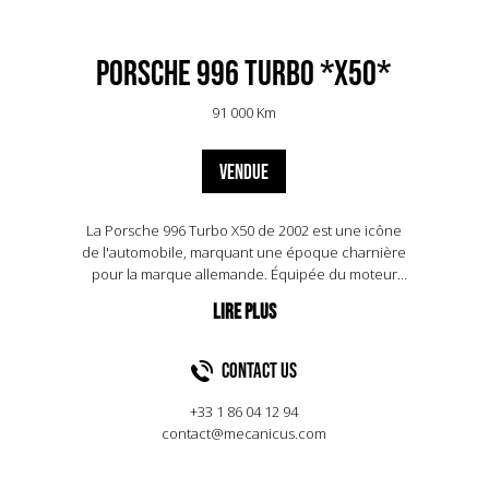
Porsche 996 Turbo *X50*
91 000 Km
VENDUE
La Porsche 996 Turbo X50 de 2002 est une icône
de l'automobile, marquant une époque charnière
pour la marque allemande. Équipée du moteur
flat-six de 3,6 litres, cette version X50 bénéficie
d'un kit de performance qui porte sa puissance à
450 chevaux, contre 420 pour la Turbo standard.
Grâce à ses deux turbocompresseurs, elle atteint
Contact US
les 100 km/h en seulement 4,2 secondes, avec
une vitesse de pointe de 307 km/h. La 996 Turbo
+33 1 86 04 12 94
X50 se distingue également par son système de
contact@mecanicus.com
transmission intégrale et son châssis raffiné,
offrant une tenue de route exceptionnelle. En