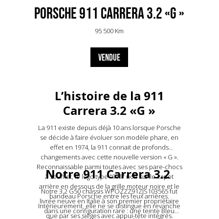
Porsche 911 Carrera 3.2 «G »
95 500 Km
VENDUE
L’histoire de la 911
Carrera 3.2 «G »
La 911 existe depuis déjà 10 ans lorsque Porsche
se décide à faire évoluer son modèle phare, en
effet en 1974, la 911 connait de profonds
changements avec cette nouvelle version « G ».
Reconnaissable parmi toutes avec ses pare-chocs
Notre 911 Carrera 3.2
à soufflet, le logo type "911" noir sur le capot
arrière en dessous de la grille moteur noire et le
Notre 3.2 G50 châssis WPOZZZ91ZJS103565 fut
bandeau Porsche entre les feux arrières.
livrée neuve en Italie à son premier propriétaire
Intérieurement, elle ne se distingue en revanche
dans une configuration rare : une teinte Bleu
que par ses sièges avec appui-tête intégrés.