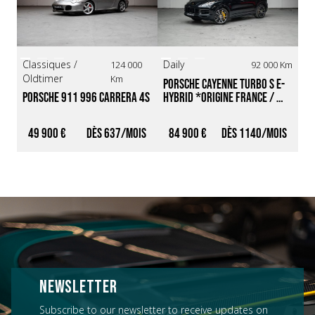
Classiques /
Sp
Daily
124 000
92 000 Km
Oldtimer
Su
Km
Porsche Cayenne Turbo S E-
Porsche 911 996 Carrera 4S 
Ch
Hybrid *Origine France / 
Cabriolet BVM *IMS 
An
Entretien 100% Porsche / 
fiabilisé / Historique 
Intérieur Cuir Club*
49 900 €
637
84 900 €
1140
4
limpide*
NEWSLETTER
Subscribe to our newsletter to receive updates on