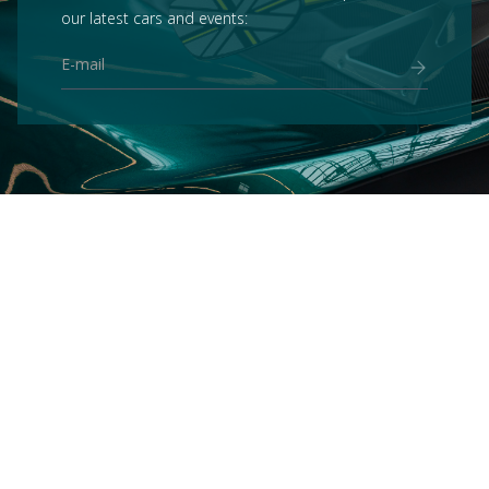
our latest cars and events:
Services
BUY