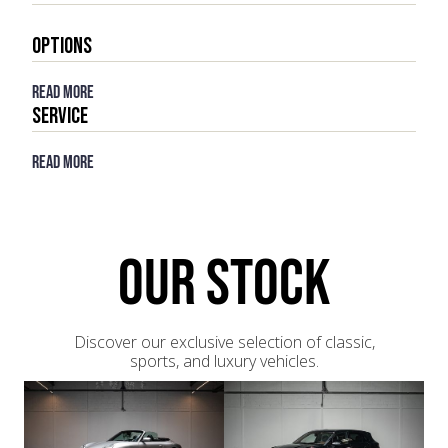
donne de véritables sensations et même
particularités rarissimes
l’impression de faire corps avec la voiture est réel
OPTIONS
et ce, même à basse vitesse.
La concentration et le coup de volant que
nécessite la voiture pour être emmenée sur
Read more
petites routes procurent un véritable plaisir de
Service
conduite, toujours accompagné de la bande
sonore magique du flat-6, rauque à bas régime et
Read more
métallique dans les tours. Le bloc est couplé à
une boite de vitesse particulièrement agréable à
manier (en particulier les G50 installées sur les
Carrera 3.2 à partir du millésime 1986).
OUR STOCK
Discover our exclusive selection of classic,
sports, and luxury vehicles.