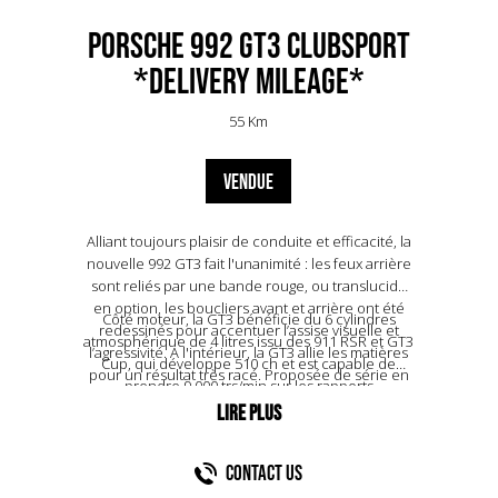
Porsche 992 GT3 Clubsport
*Delivery Mileage*
55 Km
VENDUE
Alliant toujours plaisir de conduite et efficacité, la
nouvelle 992 GT3 fait l'unanimité : les feux arrière
sont reliés par une bande rouge, ou translucide
en option, les boucliers avant et arrière ont été
Côté moteur, la GT3 bénéficie du 6 cylindres
redessinés pour accentuer l’assise visuelle et
atmosphérique de 4 litres issu des 911 RSR et GT3
l’agressivité. A l'intérieur, la GT3 allie les matières
Cup, qui développe 510 ch et est capable de
pour un résultat très racé. Proposée de série en
prendre 9 000 trs/min sur les rapports
boîte manuelle, il est possible d'équiper l'auto de
intermédiaires. Avec la boîte PDK, la GT3 est
la boîte PDK en option. Son aileron à 4 positions
créditée d'une vitesse de pointe de 318 km/h. Elle
est extrêmement sophistiqué, et par exemple, à
expédie le 0 à 100 km/h en 3,4 secondes et le
200 km/h, lorsque l’aileron est braqué au
Contact US
poids à vide est de 1 435 kg. La redoutable boîte
maximum, il génère 385 kg d’appui.
PDK optionnelle est plus légère de 20 kg par