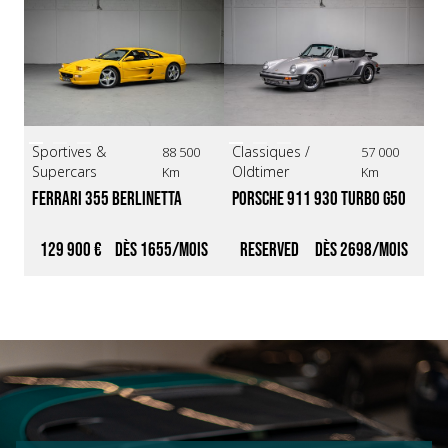
Sportives &
Classiques /
Cl
88 500
57 000
Supercars
Oldtimer
Ol
Km
Km
Ferrari 355 Berlinetta 
Porsche 911 930 Turbo G50 
Po
*BVM / Giallo Modena* 
Cabriolet *Origine France / 
Ca
Restauration complète*
fi
129 900 €
1655
Reserved
2698
4
li