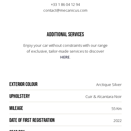
+33 1 86 04 12 94
rapport à celle proposée sur les autres modèles
contact@mecanicus.com
de la gamme, principalement car elle dispose de 7
rapports au lieu de 8.
ADDITIONAL SERVICES
Enjoy your car without constraints with our range
of exclusive, tailor-made services to discover
HERE
.
EXTERIOR COLOUR
Arctique Silver
UPHOLSTERY
Cuir & Alcantara Noir
MILEAGE
55 Km
DATE OF FIRST REGISTRATION
2022