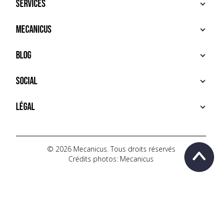
Services
ACHETER
Mecanicus
VENDRE
RECHERCHE
À PROPOS
Blog
SERVICES PREMIUM
HOUSE MECANICUS
FAQ
NEWS
Social
CONTACT
VIDÉOS
AUTOPÉDIA
INSTAGRAM
Légal
TIKTOK
FACEBOOK
CONDITIONS D'UTILISATION
YOUTUBE
POLITIQUE DE CONFIDENTIALITÉ
© 2026 Mecanicus. Tous droits réservés
Crédits photos: Mecanicus