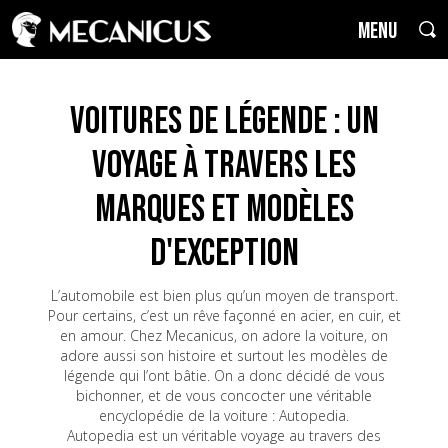
MENU
Voitures de Légende : un
voyage à travers les
marques et modèles
d'exception
L’automobile est bien plus qu’un moyen de transport.
Pour certains, c’est un rêve façonné en acier, en cuir, et
en amour. Chez Mecanicus, on adore la voiture, on
adore aussi son histoire et surtout les modèles de
légende qui l’ont bâtie. On a donc décidé de vous
bichonner, et de vous concocter une véritable
encyclopédie de la voiture : Autopedia.
Autopedia est un véritable voyage au travers des