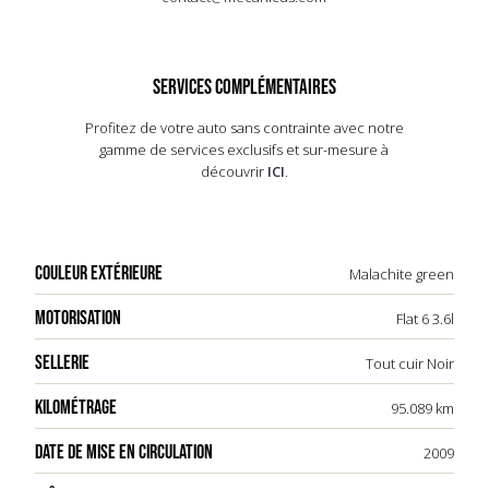
difficiles. Avec une longueur de 4,47 mètres et un
poids de 1 605 kg, la Targa 4 allie agilité et stabilité.
Son design intemporel, marqué par des lignes
fluides et des phares ronds, continue de séduire
SERVICES COMPLÉMENTAIRES
les passionnés d'automobiles. La 997.2 Targa 4
reste un symbole de l'excellence Porsche, alliant
Profitez de votre auto sans contrainte avec notre
tradition et innovation.
gamme de services exclusifs et sur-mesure à
découvrir
ICI
.
COULEUR EXTÉRIEURE
Malachite green
MOTORISATION
Flat 6 3.6l
SELLERIE
Tout cuir Noir
KILOMÉTRAGE
95.089 km
DATE DE MISE EN CIRCULATION
2009