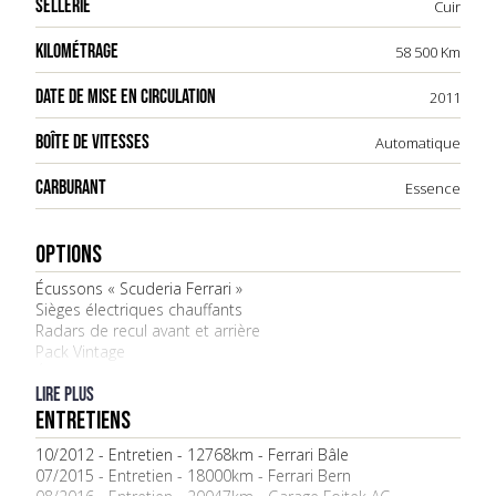
SELLERIE
Cuir
KILOMÉTRAGE
58 500 Km
DATE DE MISE EN CIRCULATION
2011
BOÎTE DE VITESSES
Automatique
CARBURANT
Essence
OPTIONS
Écussons « Scuderia Ferrari »
Sièges électriques chauffants
Radars de recul avant et arrière
Pack Vintage
Étriers de frein jaunes « Giallo »
Volant carbone avec LEDs
Lire plus
ENTRETIENS
10/2012 - Entretien - 12768km - Ferrari Bâle
07/2015 - Entretien - 18000km - Ferrari Bern