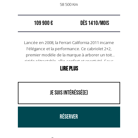
58 500 Km
109 900 €
1410
Lancée en 2008, la Ferrari California 2011 incarne
l'élégance et la performance. Ce cabriolet 2+2,
premier modèle de la marque à arborer un toit
rigide rétractable, allie confort et sportivité. Sous
le capot, un moteur V8 de 4,3 litres délivre 460
chevaux, propulsant la voiture de 0 à 100 km/h en
seulement 3,9 secondes. La California se distingue
par sa boîte de vitesses à double embrayage à 7
rapports, offrant des changements de vitesse
JE SUIS INTÉRÉSSÉ(E)
fluides et rapides. Avec une vitesse de pointe de
310 km/h, elle reste fidèle à l'héritage Ferrari. Son
design, signé Pininfarina, mêle lignes fluides et
RÉSERVER
aérodynamisme. La California 2011 marque une
étape importante dans l'histoire de Ferrari,
combinant innovation technologique et tradition
artisanale.