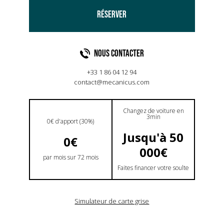
tableau de bord ergonomique et des matériaux
RÉSERVER
haut de gamme. La Carrera S de 2013 reste un
modèle prisé pour son équilibre entre
performance, confort et héritage Porsche.
NOUS CONTACTER
+33 1 86 04 12 94
contact@mecanicus.com
Changez de voiture en
3min
0€ d'apport (30%)
Jusqu'à 50
0€
000€
par mois sur 72 mois
Faites financer votre soulte
Simulateur de carte grise