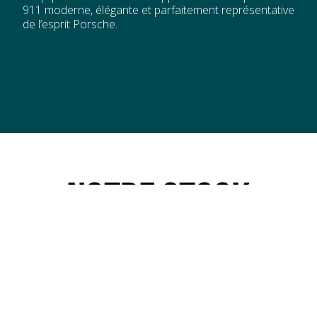
911 moderne, élégante et parfaitement représentative
de l’esprit Porsche.
NOTRE STOCK
Découvrez notre sélection exclusive de
voitures de collection, sportives et de
prestige.