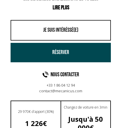
elle est équipée d'un moteur V6 de 3,5 litres
suralimenté, délivrant 416 chevaux. Ce coupé sportif
atteint 100 km/h en seulement 4,2 secondes, avec
une vitesse de pointe de 305 km/h. Son châssis léger
en aluminium et sa suspension ajustée garantissent
une maniabilité exceptionnelle. L'intérieur allie
JE SUIS INTÉRÉSSÉ(E)
confort et sportivité, avec des sièges en cuir et
Alcantara. La GT 410 se distingue par son
aérodynamisme optimisé, incluant un aileron arrière
RÉSERVER
et des prises d'air avant. Véritable chef-d'œuvre
d'ingénierie, elle séduit les passionnés de conduite
dynamique.
NOUS CONTACTER
+33 1 86 04 12 94
contact@mecanicus.com
Changez de voiture en 3min
29 970€ d'apport (30%)
Jusqu'à 50
1 226€
000€