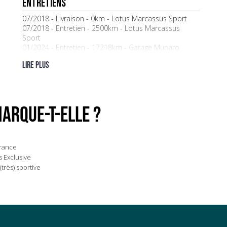
ENTRETIENS
07/2018 - Livraison - 0km - Lotus Marcassus Sport
07/2018 - Entretien - 2500km - Lotus Marcassus
Sport
01/2024 - Entretien - 17218km - Garage Munaro
Lire plus
ARQUE-t-elle ?
France
s Exclusive
(très) sportive