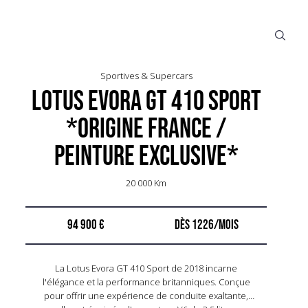
Sportives & Supercars
Lotus Evora GT 410 Sport
*Origine France /
Peinture Exclusive*
20 000 Km
94 900 €
1226
La Lotus Evora GT 410 Sport de 2018 incarne
l'élégance et la performance britanniques. Conçue
pour offrir une expérience de conduite exaltante,