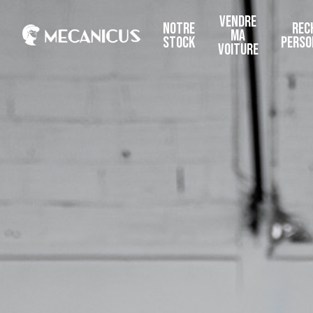
VENDRE
NOTRE
REC
MA
STOCK
PERSO
VOITURE