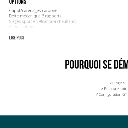
OPTIONS
Capot/carénages carbone
Boite mécanique 6 rapports
Sièges sport en Alcantara chauffants
Climatisation
Système audio / infotainment
Caméra de recul / capteurs
Lire plus
Jantes noires finition satinée
Régulateur de vitesse
Échappement sport à valves
POURQUOI SE DÉM
Origine 
Peinture Lotu
Configuration GT 