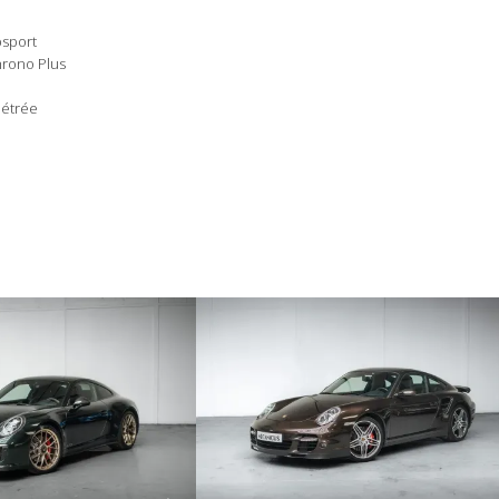
bsport
hrono Plus
métrée