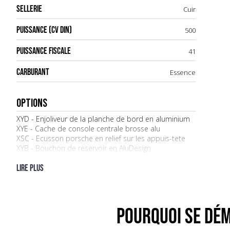
SELLERIE
Cuir
PUISSANCE (CV DIN)
500
PUISSANCE FISCALE
41
CARBURANT
Essence
OPTIONS
XYD - Enjoliveur de la planche de bord en aluminium
XYE - Cache de console centrale brosse alu
XSC - Ecusson porsche en relief sur les appuis-tete
XYB - Bouchon de reservoir en AluDesign
XXP - Feux arriere en verre fume
7X9 - Caméra de recul
Lire plus
340 - Jantes peintes dans la teinte aluminium
454 - Régulateur de vitesse
594 - Ciel de toit en alcantara
602 - Phares PDLS +
POURQUOI SE DÉM
QR5 - Pack Sport Chrono Plus
877 - Volant sport Alcantara