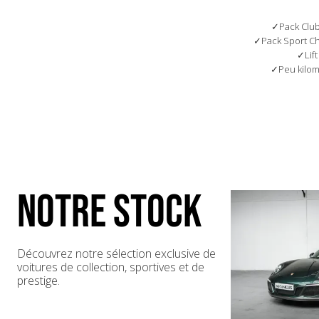
9VL - Bose Premium Soundsystem
431 - Fixation centrale jante GT3 20"
Pack Clu
583 - Pack fumeur
Pack Sport C
082 - Réservoir de carburant de 90 litres
Lift
221 - PTV Plus
Peu kilo
265 - Rétroviseur interieur a assombrissement
progressif automatique avec capteur de pluie
373 - Siège baquet 918 Spyder gauche
374 - Siège baquet 918 Spyder droit
474 - Système de levage d'essieu avant (LIFT)
475 - Régulation électrique des amortisseurs "PASM"
482 - Contrôle de la pression des pneus
578 - Harnais 6 points conducteur
579 - Harnais 6 points passager
NOTRE STOCK
810 - Tapis de sol
Découvrez notre sélection exclusive de
voitures de collection, sportives et de
prestige.