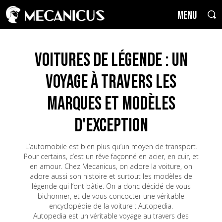
MENU
Voitures de Légende : un
voyage à travers les
marques et modèles
d'exception
L’automobile est bien plus qu’un moyen de transport.
Pour certains, c’est un rêve façonné en acier, en cuir, et
en amour. Chez Mecanicus, on adore la voiture, on
adore aussi son histoire et surtout les modèles de
légende qui l’ont bâtie. On a donc décidé de vous
bichonner, et de vous concocter une véritable
encyclopédie de la voiture : Autopedia.
Autopedia est un véritable voyage au travers des