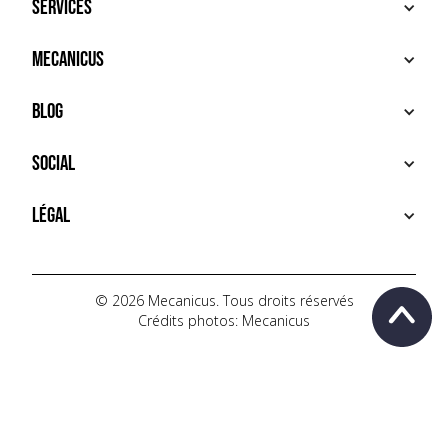
Services
ACHETER
Mecanicus
VENDRE
RECHERCHE
À PROPOS
Blog
SERVICES PREMIUM
HOUSE MECANICUS
FAQ
NEWS
Social
CONTACT
VIDÉOS
AUTOPÉDIA
INSTAGRAM
Légal
TIKTOK
FACEBOOK
CONDITIONS D'UTILISATION
YOUTUBE
POLITIQUE DE CONFIDENTIALITÉ
© 2026 Mecanicus. Tous droits réservés
Crédits photos: Mecanicus