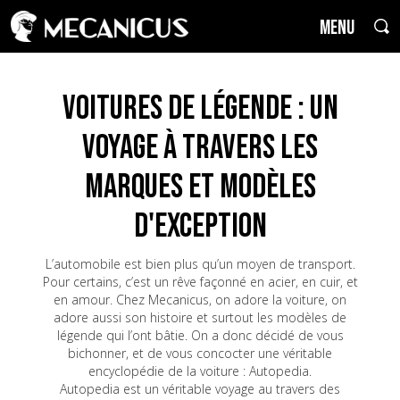
MENU
Voitures de Légende : un
voyage à travers les
marques et modèles
d'exception
L’automobile est bien plus qu’un moyen de transport.
Pour certains, c’est un rêve façonné en acier, en cuir, et
en amour. Chez Mecanicus, on adore la voiture, on
adore aussi son histoire et surtout les modèles de
légende qui l’ont bâtie. On a donc décidé de vous
bichonner, et de vous concocter une véritable
encyclopédie de la voiture : Autopedia.
Autopedia est un véritable voyage au travers des