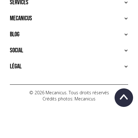
Services
ACHETER
Mecanicus
VENDRE
RECHERCHE
À PROPOS
Blog
SERVICES PREMIUM
HOUSE MECANICUS
FAQ
NEWS
Social
CONTACT
VIDÉOS
AUTOPÉDIA
INSTAGRAM
Légal
TIKTOK
FACEBOOK
CONDITIONS D'UTILISATION
YOUTUBE
POLITIQUE DE CONFIDENTIALITÉ
© 2026 Mecanicus. Tous droits réservés
Crédits photos: Mecanicus