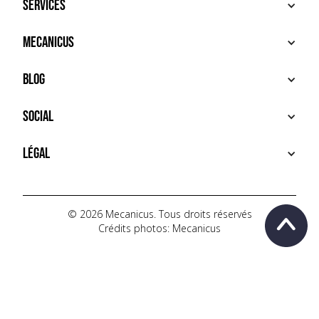
Services
ACHETER
Mecanicus
VENDRE
RECHERCHE
À PROPOS
Blog
SERVICES PREMIUM
HOUSE MECANICUS
FAQ
NEWS
Social
CONTACT
VIDÉOS
AUTOPÉDIA
INSTAGRAM
Légal
TIKTOK
FACEBOOK
CONDITIONS D'UTILISATION
YOUTUBE
POLITIQUE DE CONFIDENTIALITÉ
© 2026 Mecanicus. Tous droits réservés
Crédits photos: Mecanicus