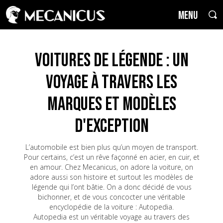
MENU
Voitures de Légende : un
voyage à travers les
marques et modèles
d'exception
L’automobile est bien plus qu’un moyen de transport.
Pour certains, c’est un rêve façonné en acier, en cuir, et
en amour. Chez Mecanicus, on adore la voiture, on
adore aussi son histoire et surtout les modèles de
légende qui l’ont bâtie. On a donc décidé de vous
bichonner, et de vous concocter une véritable
encyclopédie de la voiture : Autopedia.
Autopedia est un véritable voyage au travers des