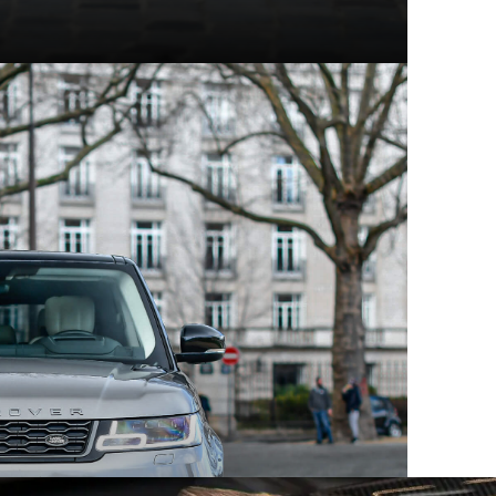
t modèles d'exception
hez Mecanicus, on adore la voiture, on adore aussi son
e véritable encyclopédie de la voiture : Autopedia.
ceptionnel, chacun empreint d’un charme unique et
 aux supercars contemporaines, ces constructeurs ont
eurs comme les collectionneurs. Au sein des articles
innovation, performance et héritage automobile.