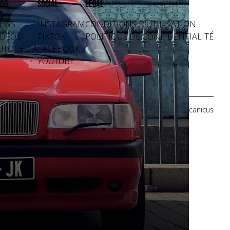
og
Social
Légal
EWS
INSTAGRAM
CONDITIONS D'UTILISATION
IDÉOS
TIKTOK
POLITIQUE DE CONFIDENTIALITÉ
UTOPÉDIA
FACEBOOK
YOUTUBE
Crédits photos: Mecanicus