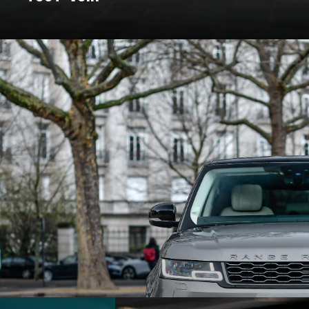
: un voyage à travers les marques e
Pour certains, c’est un rêve façonné en acier, en cuir, et en amour. C
nt bâtie. On a donc décidé de vous bichonner, et de vous concocter un
 marques qui ont marqué l’histoire et créé des véhicules au destin ex
souvent légendaire.
marques d’exception qui ont jalonné son histoire. De la Belle Époque
t du design, créant des modèles emblématiques qui font rêver les amat
 des grandes marques et modèles d'exception, pour un voyage entre 
En voiture, bouclez vos ceintures, c’est parti !