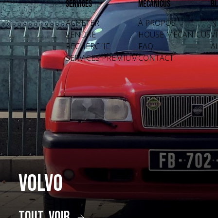
Services
Mecanicus
Bl
ACHETER
À PROPOS
N
VENDRE
HOUSE MECANICUS
V
RECHERCHE
FAQ
A
SERVICES PREMIUM
CONTACT
Volvo
tout voir