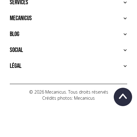
Services
ACHETER
Mecanicus
VENDRE
RECHERCHE
À PROPOS
Blog
SERVICES PREMIUM
HOUSE MECANICUS
FAQ
NEWS
Social
CONTACT
VIDÉOS
AUTOPÉDIA
INSTAGRAM
Légal
TIKTOK
FACEBOOK
CONDITIONS D'UTILISATION
YOUTUBE
POLITIQUE DE CONFIDENTIALITÉ
© 2026 Mecanicus. Tous droits réservés
Crédits photos: Mecanicus