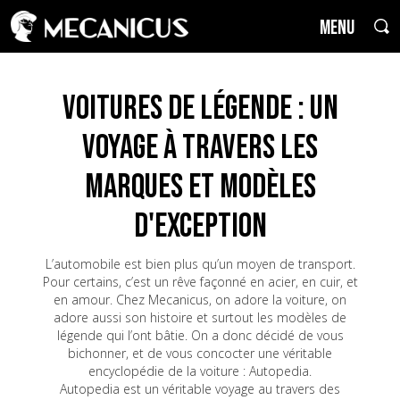
MENU
Voitures de Légende : un
voyage à travers les
marques et modèles
d'exception
L’automobile est bien plus qu’un moyen de transport.
Pour certains, c’est un rêve façonné en acier, en cuir, et
en amour. Chez Mecanicus, on adore la voiture, on
adore aussi son histoire et surtout les modèles de
légende qui l’ont bâtie. On a donc décidé de vous
bichonner, et de vous concocter une véritable
encyclopédie de la voiture : Autopedia.
Autopedia est un véritable voyage au travers des