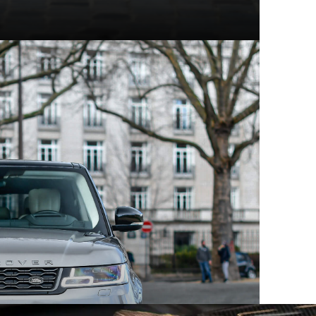
t modèles d'exception
hez Mecanicus, on adore la voiture, on adore aussi son
e véritable encyclopédie de la voiture : Autopedia.
ceptionnel, chacun empreint d’un charme unique et
 aux supercars contemporaines, ces constructeurs ont
eurs comme les collectionneurs. Au sein des articles
innovation, performance et héritage automobile.