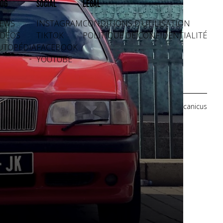
og
Social
Légal
EWS
INSTAGRAM
CONDITIONS D'UTILISATION
IDÉOS
TIKTOK
POLITIQUE DE CONFIDENTIALITÉ
UTOPÉDIA
FACEBOOK
YOUTUBE
Crédits photos: Mecanicus