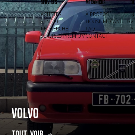
Services
Mecanicus
Bl
ACHETER
À PROPOS
N
VENDRE
HOUSE MECANICUS
V
RECHERCHE
FAQ
A
SERVICES PREMIUM
CONTACT
Volvo
tout voir