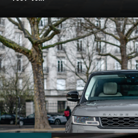
: un voyage à travers les marques e
Pour certains, c’est un rêve façonné en acier, en cuir, et en amour. C
nt bâtie. On a donc décidé de vous bichonner, et de vous concocter un
 marques qui ont marqué l’histoire et créé des véhicules au destin ex
souvent légendaire.
marques d’exception qui ont jalonné son histoire. De la Belle Époque
t du design, créant des modèles emblématiques qui font rêver les amat
 des grandes marques et modèles d'exception, pour un voyage entre 
En voiture, bouclez vos ceintures, c’est parti !