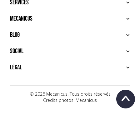
Services
ACHETER
Mecanicus
VENDRE
RECHERCHE
À PROPOS
Blog
SERVICES PREMIUM
HOUSE MECANICUS
FAQ
NEWS
Social
CONTACT
VIDÉOS
AUTOPÉDIA
INSTAGRAM
Légal
TIKTOK
FACEBOOK
CONDITIONS D'UTILISATION
YOUTUBE
POLITIQUE DE CONFIDENTIALITÉ
© 2026 Mecanicus. Tous droits réservés
Crédits photos: Mecanicus