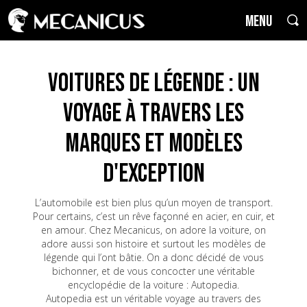
MENU
Voitures de Légende : un
voyage à travers les
marques et modèles
d'exception
L’automobile est bien plus qu’un moyen de transport.
Pour certains, c’est un rêve façonné en acier, en cuir, et
en amour. Chez Mecanicus, on adore la voiture, on
adore aussi son histoire et surtout les modèles de
légende qui l’ont bâtie. On a donc décidé de vous
bichonner, et de vous concocter une véritable
encyclopédie de la voiture : Autopedia.
Autopedia est un véritable voyage au travers des