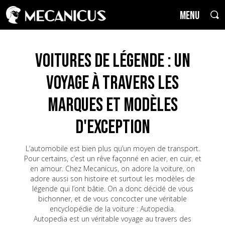
MENU
Voitures de Légende : un
voyage à travers les
marques et modèles
d'exception
L’automobile est bien plus qu’un moyen de transport.
Pour certains, c’est un rêve façonné en acier, en cuir, et
en amour. Chez Mecanicus, on adore la voiture, on
adore aussi son histoire et surtout les modèles de
légende qui l’ont bâtie. On a donc décidé de vous
bichonner, et de vous concocter une véritable
encyclopédie de la voiture : Autopedia.
Autopedia est un véritable voyage au travers des