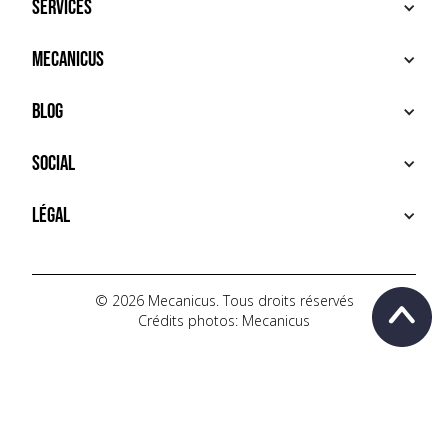
Services
ACHETER
Mecanicus
VENDRE
RECHERCHE
À PROPOS
Blog
SERVICES PREMIUM
HOUSE MECANICUS
FAQ
NEWS
Social
CONTACT
VIDÉOS
AUTOPÉDIA
INSTAGRAM
Légal
TIKTOK
FACEBOOK
CONDITIONS D'UTILISATION
YOUTUBE
POLITIQUE DE CONFIDENTIALITÉ
© 2026 Mecanicus. Tous droits réservés
Crédits photos: Mecanicus