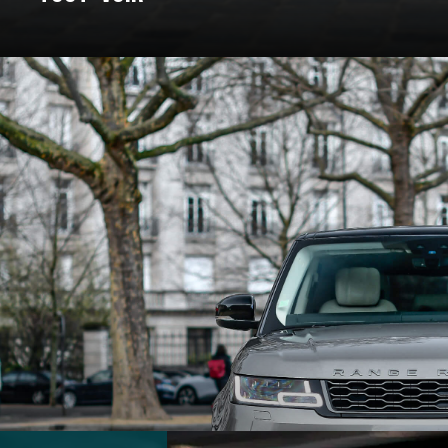
: un voyage à travers les marques e
Pour certains, c’est un rêve façonné en acier, en cuir, et en amour. C
nt bâtie. On a donc décidé de vous bichonner, et de vous concocter un
 marques qui ont marqué l’histoire et créé des véhicules au destin ex
souvent légendaire.
marques d’exception qui ont jalonné son histoire. De la Belle Époque
t du design, créant des modèles emblématiques qui font rêver les amat
 des grandes marques et modèles d'exception, pour un voyage entre 
En voiture, bouclez vos ceintures, c’est parti !