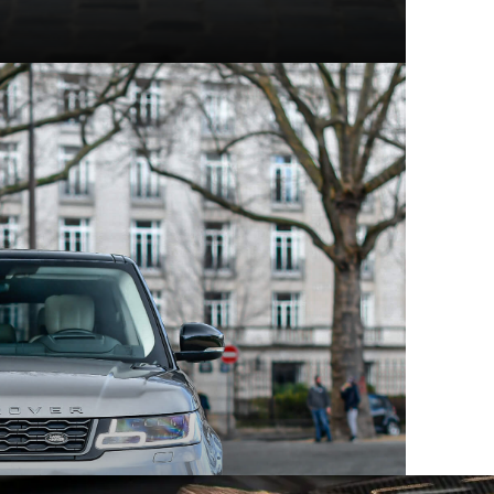
t modèles d'exception
hez Mecanicus, on adore la voiture, on adore aussi son
e véritable encyclopédie de la voiture : Autopedia.
ceptionnel, chacun empreint d’un charme unique et
 aux supercars contemporaines, ces constructeurs ont
eurs comme les collectionneurs. Au sein des articles
innovation, performance et héritage automobile.