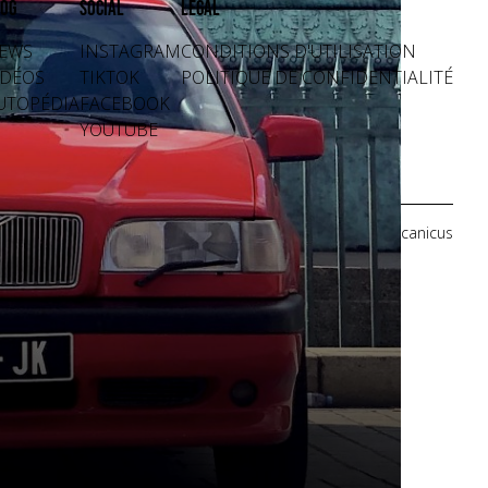
og
Social
Légal
EWS
INSTAGRAM
CONDITIONS D'UTILISATION
IDÉOS
TIKTOK
POLITIQUE DE CONFIDENTIALITÉ
UTOPÉDIA
FACEBOOK
YOUTUBE
Crédits photos: Mecanicus