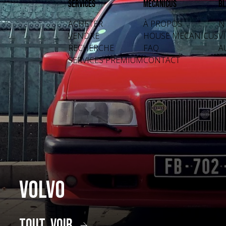
Services
Mecanicus
Bl
ACHETER
À PROPOS
N
VENDRE
HOUSE MECANICUS
V
RECHERCHE
FAQ
A
SERVICES PREMIUM
CONTACT
Volvo
tout voir