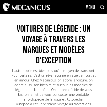
MENU
Voitures de Légende : un
voyage à travers les
marques et modèles
d'exception
L’automobile est bien plus qu’un moyen de transport.
Pour certains, c’est un rêve façonné en acier, en cuir, et
en amour. Chez Mecanicus, on adore la voiture, on
adore aussi son histoire et surtout les modèles de
légende qui l’ont bâtie. On a donc décidé de vous
bichonner, et de vous concocter une véritable
encyclopédie de la voiture : Autopedia.
Autopedia est un véritable voyage au travers des