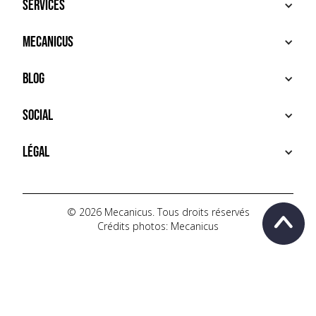
Services
ACHETER
Mecanicus
VENDRE
RECHERCHE
À PROPOS
Blog
SERVICES PREMIUM
HOUSE MECANICUS
FAQ
NEWS
Social
CONTACT
VIDÉOS
AUTOPÉDIA
INSTAGRAM
Légal
TIKTOK
FACEBOOK
CONDITIONS D'UTILISATION
YOUTUBE
POLITIQUE DE CONFIDENTIALITÉ
© 2026 Mecanicus. Tous droits réservés
Crédits photos: Mecanicus