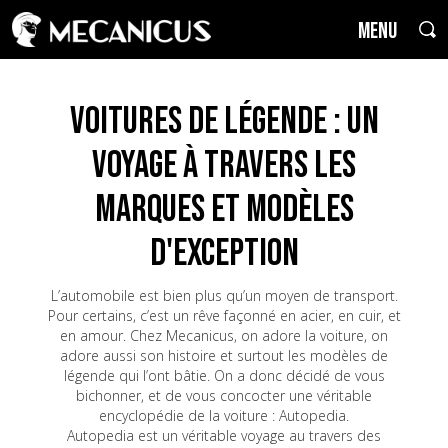
MENU
Voitures de Légende : un
voyage à travers les
marques et modèles
d'exception
L’automobile est bien plus qu’un moyen de transport.
Pour certains, c’est un rêve façonné en acier, en cuir, et
en amour. Chez Mecanicus, on adore la voiture, on
adore aussi son histoire et surtout les modèles de
légende qui l’ont bâtie. On a donc décidé de vous
bichonner, et de vous concocter une véritable
encyclopédie de la voiture : Autopedia.
Autopedia est un véritable voyage au travers des