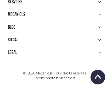
Services
ACHETER
Mecanicus
VENDRE
RECHERCHE
À PROPOS
Blog
SERVICES PREMIUM
HOUSE MECANICUS
FAQ
NEWS
Social
CONTACT
VIDÉOS
AUTOPÉDIA
INSTAGRAM
Légal
TIKTOK
FACEBOOK
CONDITIONS D'UTILISATION
YOUTUBE
POLITIQUE DE CONFIDENTIALITÉ
© 2026 Mecanicus. Tous droits réservés
Crédits photos: Mecanicus