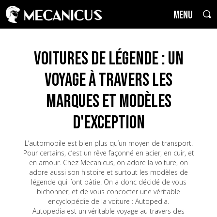
MENU
Voitures de Légende : un
voyage à travers les
marques et modèles
d'exception
L’automobile est bien plus qu’un moyen de transport.
Pour certains, c’est un rêve façonné en acier, en cuir, et
en amour. Chez Mecanicus, on adore la voiture, on
adore aussi son histoire et surtout les modèles de
légende qui l’ont bâtie. On a donc décidé de vous
bichonner, et de vous concocter une véritable
encyclopédie de la voiture : Autopedia.
Autopedia est un véritable voyage au travers des