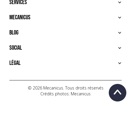
Services
ACHETER
Mecanicus
VENDRE
RECHERCHE
À PROPOS
Blog
SERVICES PREMIUM
HOUSE MECANICUS
FAQ
NEWS
Social
CONTACT
VIDÉOS
AUTOPÉDIA
INSTAGRAM
Légal
TIKTOK
FACEBOOK
CONDITIONS D'UTILISATION
YOUTUBE
POLITIQUE DE CONFIDENTIALITÉ
© 2026 Mecanicus. Tous droits réservés
Crédits photos: Mecanicus