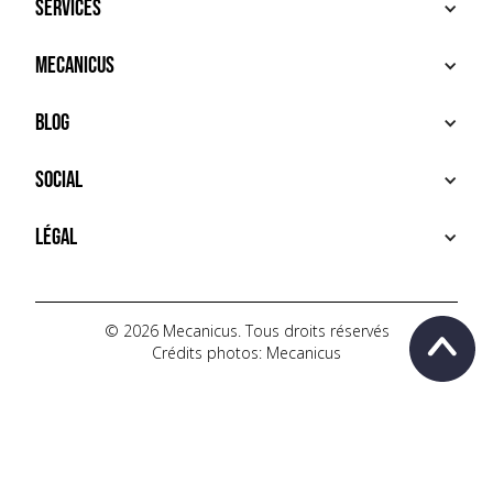
Services
ACHETER
Mecanicus
VENDRE
RECHERCHE
À PROPOS
Blog
SERVICES PREMIUM
HOUSE MECANICUS
FAQ
NEWS
Social
CONTACT
VIDÉOS
AUTOPÉDIA
INSTAGRAM
Légal
TIKTOK
FACEBOOK
CONDITIONS D'UTILISATION
YOUTUBE
POLITIQUE DE CONFIDENTIALITÉ
© 2026 Mecanicus. Tous droits réservés
Crédits photos: Mecanicus