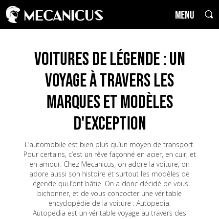
MENU
Voitures de Légende : un
voyage à travers les
marques et modèles
d'exception
L’automobile est bien plus qu’un moyen de transport.
Pour certains, c’est un rêve façonné en acier, en cuir, et
en amour. Chez Mecanicus, on adore la voiture, on
adore aussi son histoire et surtout les modèles de
légende qui l’ont bâtie. On a donc décidé de vous
bichonner, et de vous concocter une véritable
encyclopédie de la voiture : Autopedia.
Autopedia est un véritable voyage au travers des