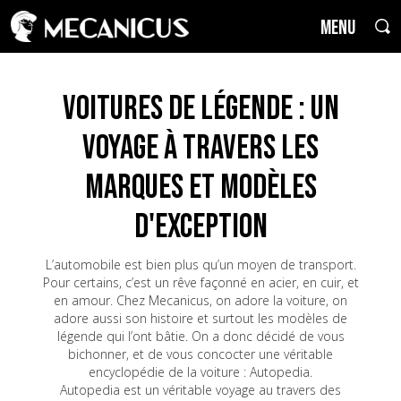
MENU
Voitures de Légende : un
voyage à travers les
marques et modèles
d'exception
L’automobile est bien plus qu’un moyen de transport.
Pour certains, c’est un rêve façonné en acier, en cuir, et
en amour. Chez Mecanicus, on adore la voiture, on
adore aussi son histoire et surtout les modèles de
légende qui l’ont bâtie. On a donc décidé de vous
bichonner, et de vous concocter une véritable
encyclopédie de la voiture : Autopedia.
Autopedia est un véritable voyage au travers des