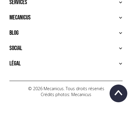
Services
ACHETER
Mecanicus
VENDRE
RECHERCHE
À PROPOS
Blog
SERVICES PREMIUM
HOUSE MECANICUS
FAQ
NEWS
Social
CONTACT
VIDÉOS
AUTOPÉDIA
INSTAGRAM
Légal
TIKTOK
FACEBOOK
CONDITIONS D'UTILISATION
YOUTUBE
POLITIQUE DE CONFIDENTIALITÉ
© 2026 Mecanicus. Tous droits réservés
Crédits photos: Mecanicus