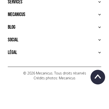
Services
ACHETER
Mecanicus
VENDRE
RECHERCHE
À PROPOS
Blog
SERVICES PREMIUM
HOUSE MECANICUS
FAQ
NEWS
Social
CONTACT
VIDÉOS
AUTOPÉDIA
INSTAGRAM
Légal
TIKTOK
FACEBOOK
CONDITIONS D'UTILISATION
YOUTUBE
POLITIQUE DE CONFIDENTIALITÉ
© 2026 Mecanicus. Tous droits réservés
Crédits photos: Mecanicus