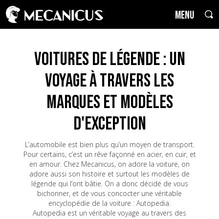
MENU
Voitures de Légende : un
voyage à travers les
marques et modèles
d'exception
L’automobile est bien plus qu’un moyen de transport.
Pour certains, c’est un rêve façonné en acier, en cuir, et
en amour. Chez Mecanicus, on adore la voiture, on
adore aussi son histoire et surtout les modèles de
légende qui l’ont bâtie. On a donc décidé de vous
bichonner, et de vous concocter une véritable
encyclopédie de la voiture : Autopedia.
Autopedia est un véritable voyage au travers des