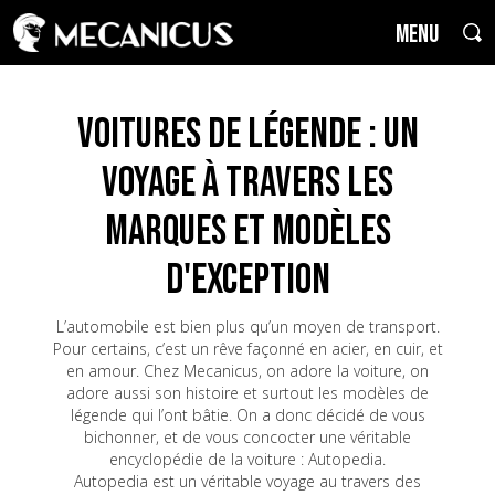
MENU
Voitures de Légende : un
voyage à travers les
marques et modèles
d'exception
L’automobile est bien plus qu’un moyen de transport.
Pour certains, c’est un rêve façonné en acier, en cuir, et
en amour. Chez Mecanicus, on adore la voiture, on
adore aussi son histoire et surtout les modèles de
légende qui l’ont bâtie. On a donc décidé de vous
bichonner, et de vous concocter une véritable
encyclopédie de la voiture : Autopedia.
Autopedia est un véritable voyage au travers des