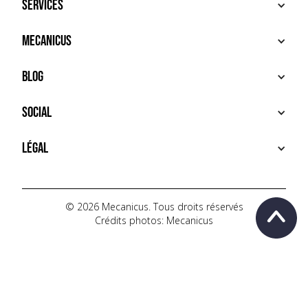
Services
ACHETER
Mecanicus
VENDRE
RECHERCHE
À PROPOS
Blog
SERVICES PREMIUM
HOUSE MECANICUS
FAQ
NEWS
Social
CONTACT
VIDÉOS
AUTOPÉDIA
INSTAGRAM
Légal
TIKTOK
FACEBOOK
CONDITIONS D'UTILISATION
YOUTUBE
POLITIQUE DE CONFIDENTIALITÉ
© 2026 Mecanicus. Tous droits réservés
Crédits photos: Mecanicus