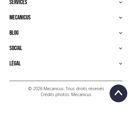
Services
ACHETER
Mecanicus
VENDRE
RECHERCHE
À PROPOS
Blog
SERVICES PREMIUM
HOUSE MECANICUS
FAQ
NEWS
Social
CONTACT
VIDÉOS
AUTOPÉDIA
INSTAGRAM
Légal
TIKTOK
FACEBOOK
CONDITIONS D'UTILISATION
YOUTUBE
POLITIQUE DE CONFIDENTIALITÉ
© 2026 Mecanicus. Tous droits réservés
Crédits photos: Mecanicus