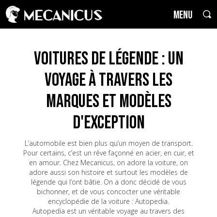
MENU
Voitures de Légende : un
voyage à travers les
marques et modèles
d'exception
L’automobile est bien plus qu’un moyen de transport.
Pour certains, c’est un rêve façonné en acier, en cuir, et
en amour. Chez Mecanicus, on adore la voiture, on
adore aussi son histoire et surtout les modèles de
légende qui l’ont bâtie. On a donc décidé de vous
bichonner, et de vous concocter une véritable
encyclopédie de la voiture : Autopedia.
Autopedia est un véritable voyage au travers des