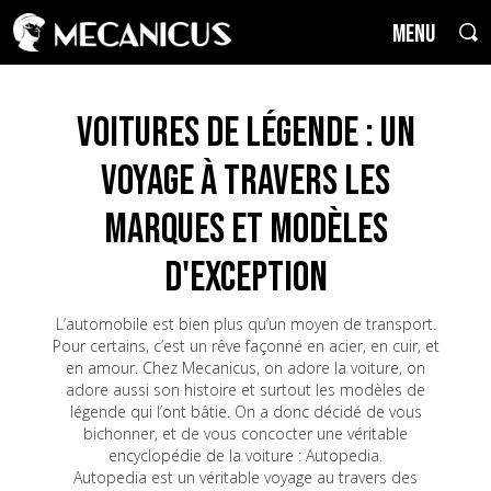
MENU
Voitures de Légende : un
voyage à travers les
marques et modèles
d'exception
L’automobile est bien plus qu’un moyen de transport.
Pour certains, c’est un rêve façonné en acier, en cuir, et
en amour. Chez Mecanicus, on adore la voiture, on
adore aussi son histoire et surtout les modèles de
légende qui l’ont bâtie. On a donc décidé de vous
bichonner, et de vous concocter une véritable
encyclopédie de la voiture : Autopedia.
Autopedia est un véritable voyage au travers des