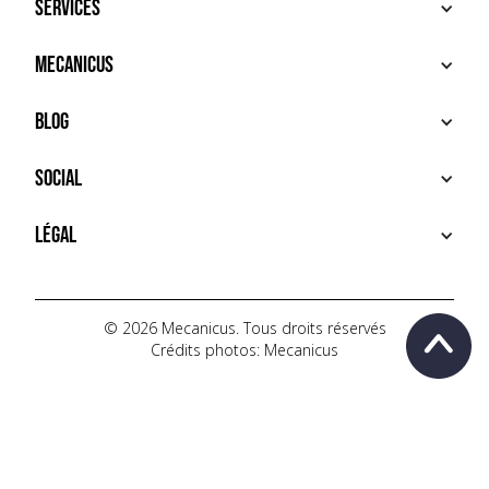
Services
ACHETER
Mecanicus
VENDRE
RECHERCHE
À PROPOS
Blog
SERVICES PREMIUM
HOUSE MECANICUS
FAQ
NEWS
Social
CONTACT
VIDÉOS
AUTOPÉDIA
INSTAGRAM
Légal
TIKTOK
FACEBOOK
CONDITIONS D'UTILISATION
YOUTUBE
POLITIQUE DE CONFIDENTIALITÉ
© 2026 Mecanicus. Tous droits réservés
Crédits photos: Mecanicus