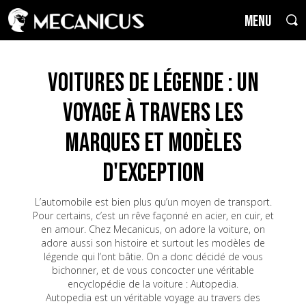
MENU
Voitures de Légende : un
voyage à travers les
marques et modèles
d'exception
L’automobile est bien plus qu’un moyen de transport.
Pour certains, c’est un rêve façonné en acier, en cuir, et
en amour. Chez Mecanicus, on adore la voiture, on
adore aussi son histoire et surtout les modèles de
légende qui l’ont bâtie. On a donc décidé de vous
bichonner, et de vous concocter une véritable
encyclopédie de la voiture : Autopedia.
Autopedia est un véritable voyage au travers des