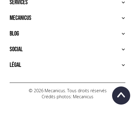
Services
ACHETER
Mecanicus
VENDRE
RECHERCHE
À PROPOS
Blog
SERVICES PREMIUM
HOUSE MECANICUS
FAQ
NEWS
Social
CONTACT
VIDÉOS
AUTOPÉDIA
INSTAGRAM
Légal
TIKTOK
FACEBOOK
CONDITIONS D'UTILISATION
YOUTUBE
POLITIQUE DE CONFIDENTIALITÉ
© 2026 Mecanicus. Tous droits réservés
Crédits photos: Mecanicus