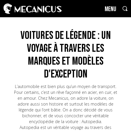
MENU
Voitures de Légende : un
voyage à travers les
marques et modèles
d'exception
L’automobile est bien plus qu’un moyen de transport.
Pour certains, c’est un rêve façonné en acier, en cuir, et
en amour. Chez Mecanicus, on adore la voiture, on
adore aussi son histoire et surtout les modèles de
légende qui l’ont bâtie. On a donc décidé de vous
bichonner, et de vous concocter une véritable
encyclopédie de la voiture : Autopedia.
Autopedia est un véritable voyage au travers des