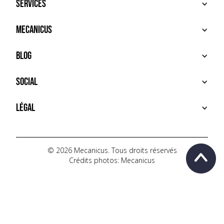
Services
ACHETER
Mecanicus
VENDRE
RECHERCHE
À PROPOS
Blog
SERVICES PREMIUM
HOUSE MECANICUS
FAQ
NEWS
Social
CONTACT
VIDÉOS
AUTOPÉDIA
INSTAGRAM
Légal
TIKTOK
FACEBOOK
CONDITIONS D'UTILISATION
YOUTUBE
POLITIQUE DE CONFIDENTIALITÉ
© 2026 Mecanicus. Tous droits réservés
Crédits photos: Mecanicus